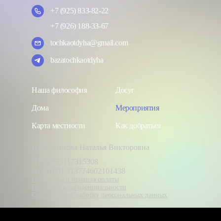
+7 (925) 833-82-22
+7 (926) 188-33-67
tochkaotdyha@gmail.com
bazatochkaotdyha
Наша философия
Досуг
Дома
Мероприятия
Карта местности
Как добраться
ИП Раманова Наталья Викторовна
ИНН 773117315308
ОГРНИП 313774602101438
Реквизиты и правила оплаты
Политика конфиденциальности
Согласие на обработку персональных данных